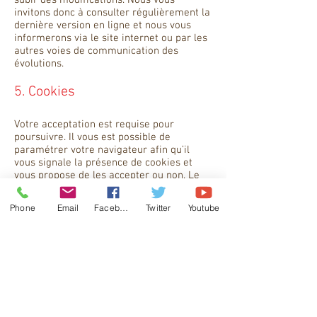
subir des modifications. Nous vous
invitons donc à consulter régulièrement la
dernière version en ligne et nous vous
informerons via le site internet ou par les
autres voies de communication des
évolutions.
5. Cookies
Votre acceptation est requise pour
poursuivre. Il vous est possible de
paramétrer votre navigateur afin qu’il
vous signale la présence de cookies et
vous propose de les accepter ou non. Le
paramétrage des cookies est différent
pour chaque navigateur et en général
Phone
Email
Facebook
Twitter
Youtube
décrit dans les menus d’aide. Pour
consulter vos droits et pour obtenir plus
d’informations, rendez-vous sur le site de
la CNIL :
http://www.cnil.fr/vos-droits/vos-
traces/les-cookies
La consultation du site ne nécessite pas
d’inscription ni d’identification préalable.
Elle peut s’effectuer sans que vous ne