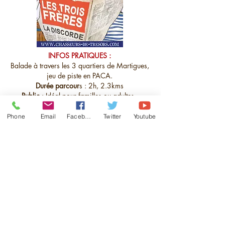
INFOS PRATIQUES :
Balade à travers les 3 quartiers de Martigues,
jeu de piste en PACA.
Durée parcour
s : 2h, 2.3kms
Public
: Idéal pour familles ou adultes.
Horaires
: Voir sur lesite :
https://www.martigues-
Phone
Email
Facebook
Twitter
Youtube
tourisme.com/institutions-du-tourisme/office-de-
tourisme-et-des-loisirs-de-martigues.html
Tarif : 16€ la box pour 3 - 4 pers max.
Online sales