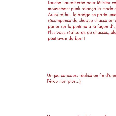
Louche l’aurait créé pour féliciter c
mouvement punk relança la mode d
Aujourd’hui, le badge se porte uniq
récompense de chaque chasse est un 
porter sur la poitrine à la façon d’u
Plus vous réaliserez de chasses, p
peut avoir du bon !
Pourquoi rendr
Un jeu concours réalisé en fin d’an
Pérou non plus...)
ENVJ, EVG, que