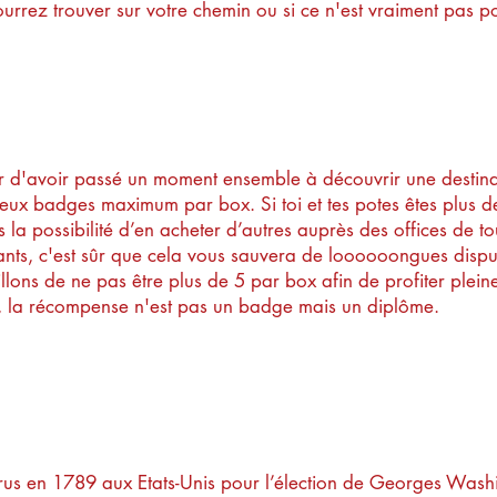
rez trouver sur votre chemin ou si ce n'est vraiment pas po
sor ?
ûr d'avoir passé un moment ensemble à découvrir une destinati
u deux badges maximum par box. Si toi et tes potes êtes plus 
la possibilité d’en acheter d’autres auprès des offices de 
fants, c'est sûr que cela vous sauvera de loooooongues disp
llons de ne pas être plus de 5 par box afin de profiter plein
e, la récompense n'est pas un badge mais un diplôme.
adges ? N'est ce pas ringa
rus en 1789 aux Etats-Unis pour l’élection de Georges Wash