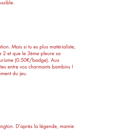
ssible.
on. Mais si tu es plus matérialiste,
de 2 et que le 3ème pleure sa
tourisme (0.50€/badge). Aux
utes entre vos charmants bambins !
ement du jeu.
rd ?
ington. D’après la légende, mamie