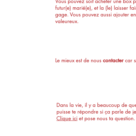
Vous pouvez soit acheter une box pa
futur(e) marié(e), et la (le) laisser
gage. Vous pouvez aussi ajouter ent
valeureux.
Centre aéré, s
Le mieux est de nous
contacter
car s
Tu ne trouves t
Dans la vie, il y a beaucoup de qu
puisse te répondre si ça parle de je
Clique ici
et pose nous ta question.