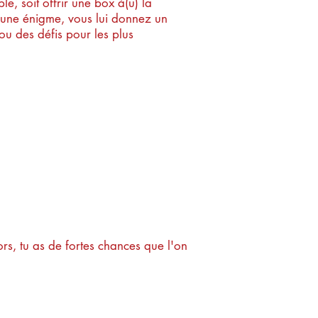
le, s
oit offrir une box à(u) la
our une énigme, vous lui donnez un
ou des défis pour les plus
ire ?
s, tu as de fortes chances que l'on