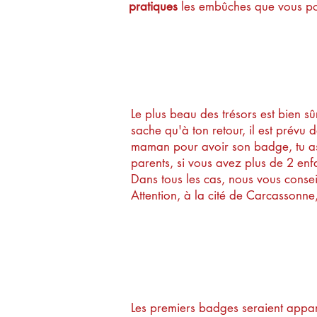
pratiques
les embûches que vous pour
Quel est le tré
Le plus beau des trésors est bien s
sache qu'à
ton retour, il est prév
maman pour avoir son badge, tu as 
parents, si vous avez plus de 2 en
Dans tous les cas, nous vous consei
Attention, à la cité de Carcassonn
Pourquoi des b
Les premiers badges seraient appa