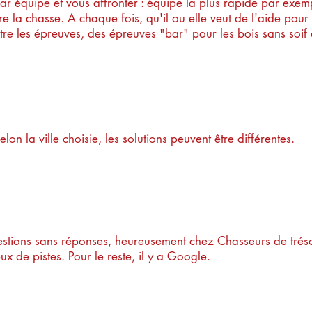
r équipe et vous affronter : équipe la plus rapide par exemp
 faire la chasse. A chaque fois, qu'il ou elle veut de l'aide p
re les épreuves, des épreuves "bar" pour les bois sans soif 
colaire, groupe, comment fa
elon la ville choisie, les solutions peuvent être différentes.
oujours pas ta réponse...
estions sans réponses, heureusement chez Chasseurs de trésor
ux de pistes. Pour le reste, il y a Google.