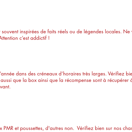
t ces chasses ?
 souvent inspirées de faits réels ou de légendes locales. Ne 
ttention c’est addictif !
faire ces chasses ?
l’année dans des créneaux d’horaires très larges. Vérifiez bi
 aussi que la box ainsi que la récompense sont à récupérer à
avant.
euil roulant, est-ce possibl
 PMR et poussettes, d'autres non. Vérifiez bien sur nos cha