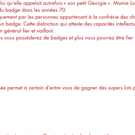
elui qu’elle appelait autrefois « son petit Georgie ». Mamie Lo
u badge dans les années 70.
uement par les personnes appartenant à la confrérie des chas
badge. Cette distinction qui atteste des capacités intellec
n général fier et vaillant.
lus vous possèderez de badges et plus vous pourrez être fier
e le bulletin réponse ?
née permet à certain d’entre vous de gagner des supers lots p
 faire avec nos box ?